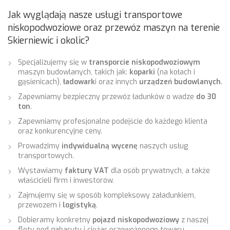
Jak wyglądają nasze usługi transportowe
niskopodwoziowe oraz przewóz maszyn na terenie
Skierniewic i okolic?
Specjalizujemy się w
transporcie niskopodwoziowym
maszyn budowlanych, takich jak:
koparki
(na kołach i
gąsienicach),
ładowark
i oraz innych
urządzeń budowlanych
.
Zapewniamy bezpieczny przewóz ładunków o wadze
do 30
ton
.
Zapewniamy profesjonalne podejście do każdego klienta
oraz konkurencyjne ceny.
Prowadzimy
indywidualną wycenę
naszych usług
transportowych.
Wystawiamy
faktury VAT
dla osób prywatnych, a także
właścicieli firm i inwestorów.
Zajmujemy się w sposób kompleksowy załadunkiem,
przewozem i
logistyką
.
Dobieramy konkretny
pojazd niskopodwoziowy
z naszej
floty pod gabaryty i ciężar przewożonego towaru.