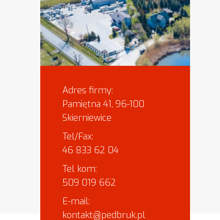
Adres firmy:
Pamiętna 41, 96-100
Skierniewice
Tel/Fax:
46 833 62 04
Tel kom:
509 019 662
E-mail:
kontakt@pedbruk.pl