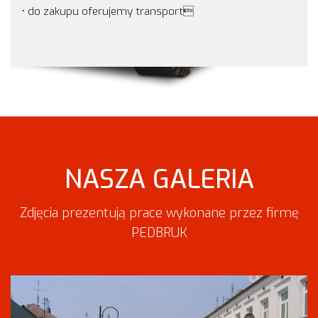
• do zakupu oferujemy transport
NASZA GALERIA
Zdjęcia prezentują prace wykonane przez firmę
PEDBRUK